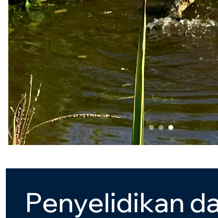
P
e
n
y
e
l
i
d
i
k
a
n
d