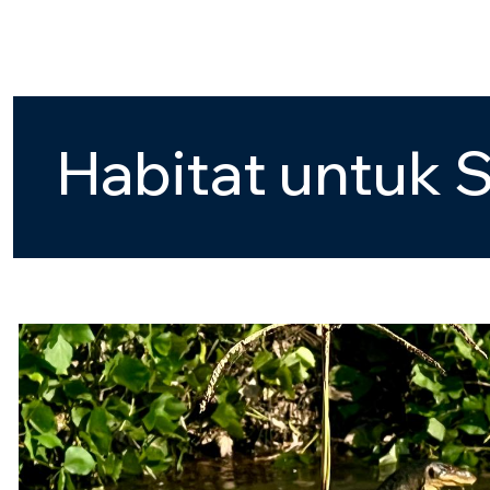
H
a
b
i
t
a
t
u
n
t
u
k