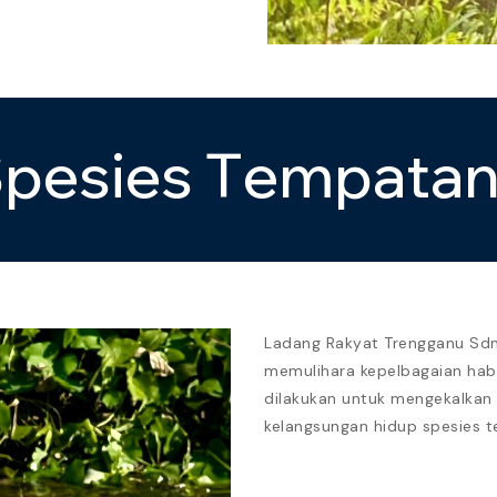
S
p
e
s
i
e
s
T
e
m
p
a
t
a
Ladang Rakyat Trengganu Sdn
memulihara kepelbagaian habi
dilakukan untuk mengekalkan
kelangsungan hidup spesies 