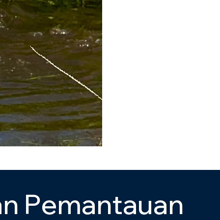
a
n
P
e
m
a
n
t
a
u
a
n