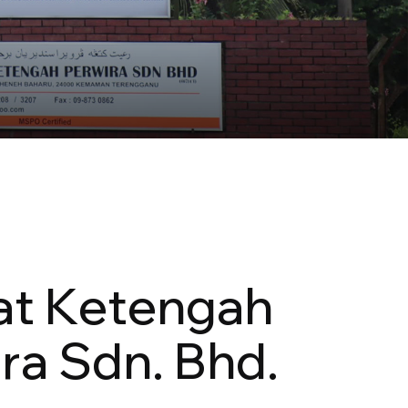
a
t
K
e
t
e
n
g
a
h
i
r
a
S
d
n
.
B
h
d
.