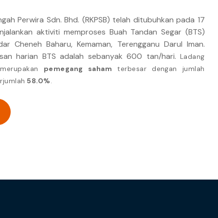
ngah Perwira Sdn. Bhd. (RKPSB) telah ditubuhkan pada 17
njalankan aktiviti memproses Buah Tandan Segar (BTS)
dar Cheneh Baharu, Kemaman, Terengganu Darul Iman.
esan harian BTS adalah sebanyak 600 tan/hari.
Ladang
u merupakan
pemegang saham
terbesar dengan jumlah
rjumlah
58.0%
.