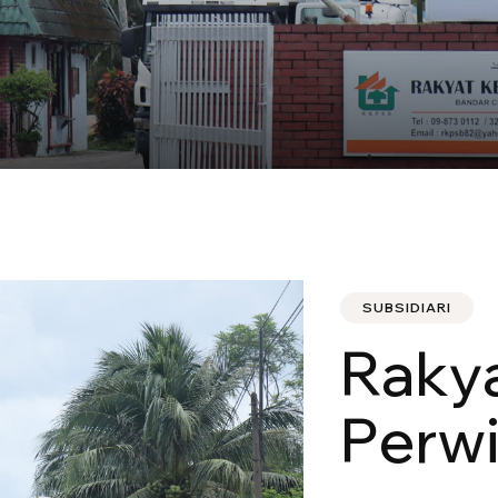
SUBSIDIARI
R
a
k
y
P
e
r
w