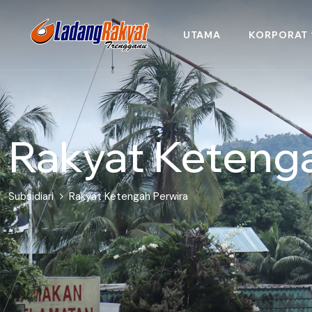
UTAMA
KORPORAT
Rakyat Ketenga
Subsidiari
Rakyat Ketengah Perwira