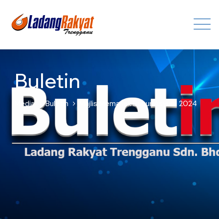
Buletin
Media
Buletin
Majlis Memasak Bubur Asyura 2024